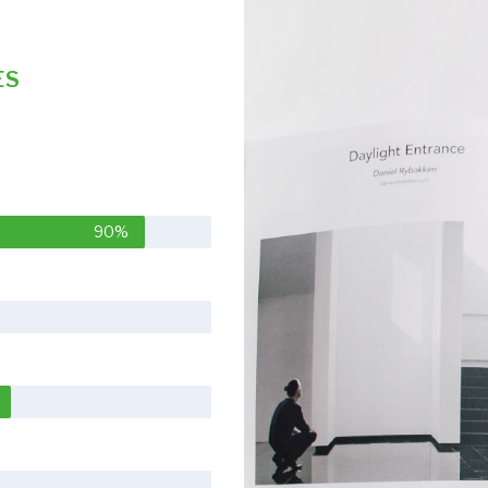
ES
90%