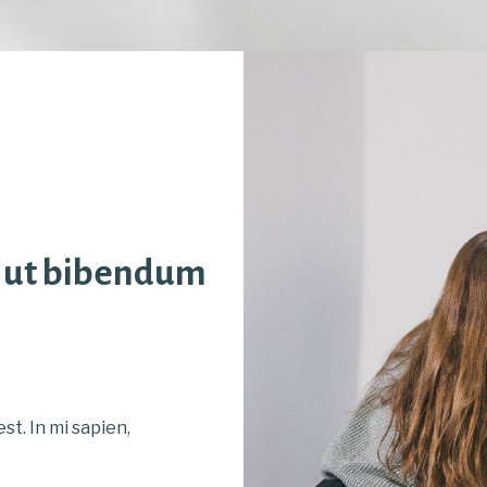
o ut bibendum
st. In mi sapien,