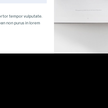
ortor tempor vulputate.
ean non purus in lorem
MORE PROJECTS
Pellentesque amet
Web design