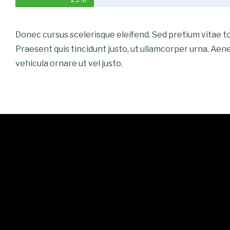
Donec cursus scelerisque eleifend. Sed pretium vitae t
Praesent quis tincidunt justo, ut ullamcorper urna. Aen
vehicula ornare ut vel justo.
Tempus
Item design